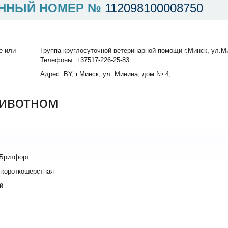
ННЫЙ НОМЕР №
112098100008750
е или
Группа круглосуточной ветеринарной помощи г.Минск, ул.Ми
Телефоны: +37517-226-25-83.
Адрес: BY, г.Минск, ул. Минина, дом № 4,
ивотном
 Бритфорт
 короткошерстная
й