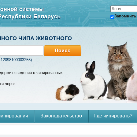
Запомнить
ННОГО ЧИПА ЖИВОТНОГО
112098100003255)
содержит сведения о чипированных
ти через
чипировании
Законодательство
Где чипировать?