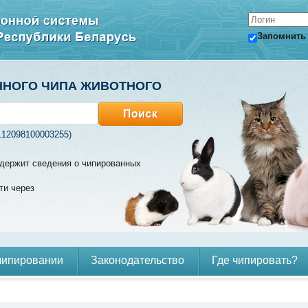
Запомнить
ННОГО ЧИПА ЖИВОТНОГО
112098100003255)
содержит сведения о чипированных
ти через
чипировании
Законодательство
Где чипировать?