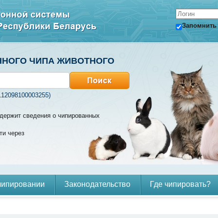
Запомнить
ННОГО ЧИПА ЖИВОТНОГО
112098100003255)
содержит сведения о чипированных
ти через
чипировании
Законодательство
Где чипировать?