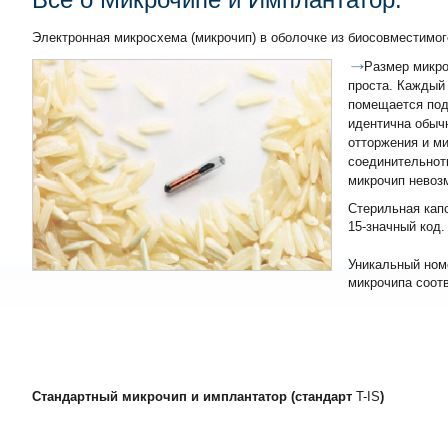
Электронная микросхема (микрочип) в оболочке из биосовместимог
Ра
змер микро
проста. Каждый
помещается под 
идентична обыч
отторжения и ми
соединительнот
микрочип невоз
Стерильная кап
15-значный код.
Уникальный ном
микрочипа соот
Стандартный микрочип и имплантатор (стандарт
T-IS
)