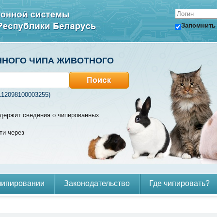
Запомнить
ННОГО ЧИПА ЖИВОТНОГО
112098100003255)
содержит сведения о чипированных
ти через
чипировании
Законодательство
Где чипировать?