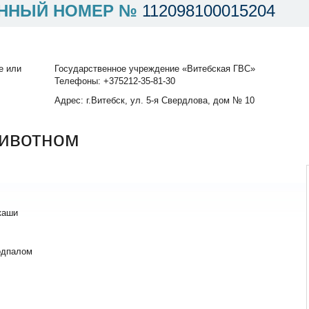
ННЫЙ НОМЕР №
112098100015204
е или
Государственное учреждение «Витебская ГВС»
Телефоны: +375212-35-81-30
Адрес: г.Витебск, ул. 5-я Свердлова, дом № 10
ивотном
каши
одпалом