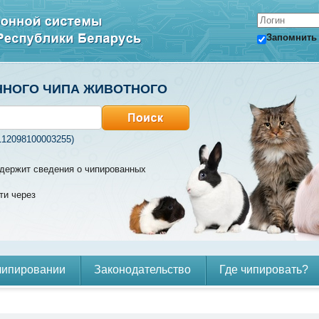
Запомнить
ННОГО ЧИПА ЖИВОТНОГО
112098100003255)
содержит сведения о чипированных
ти через
чипировании
Законодательство
Где чипировать?