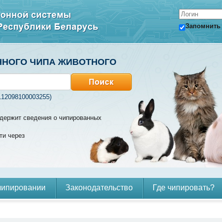
Запомнить
ННОГО ЧИПА ЖИВОТНОГО
112098100003255)
содержит сведения о чипированных
ти через
чипировании
Законодательство
Где чипировать?