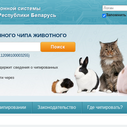
Запомнить
ННОГО ЧИПА ЖИВОТНОГО
112098100003255)
содержит сведения о чипированных
ти через
чипировании
Законодательство
Где чипировать?