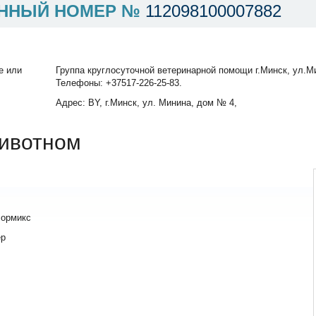
ННЫЙ НОМЕР №
112098100007882
е или
Группа круглосуточной ветеринарной помощи г.Минск, ул.Ми
Телефоны: +37517-226-25-83.
Адрес: BY, г.Минск, ул. Минина, дом № 4,
ивотном
лормикс
ер