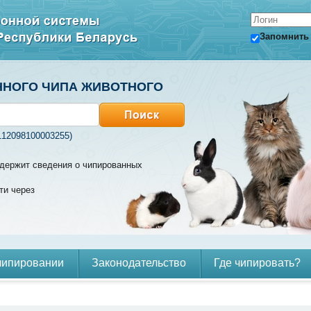
Запомнить
ННОГО ЧИПА ЖИВОТНОГО
112098100003255)
содержит сведения о чипированных
ти через
чипировании
Законодательство
Где чипировать?