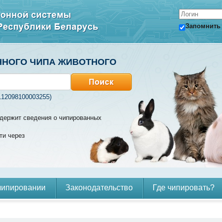
Запомнить
ННОГО ЧИПА ЖИВОТНОГО
112098100003255)
содержит сведения о чипированных
ти через
чипировании
Законодательство
Где чипировать?