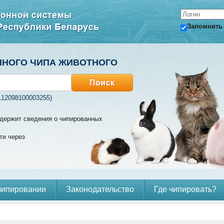
Запомнить
ННОГО ЧИПА ЖИВОТНОГО
112098100003255)
содержит сведения о чипированных
ти через
чипировании
Законодательство
Где чипировать?