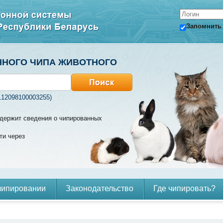
Запомнить
ННОГО ЧИПА ЖИВОТНОГО
112098100003255)
содержит сведения о чипированных
ти через
чипировании
Законодательство
Где чипировать?