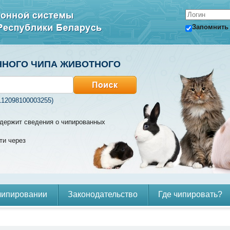
Запомнить
ННОГО ЧИПА ЖИВОТНОГО
112098100003255)
содержит сведения о чипированных
ти через
чипировании
Законодательство
Где чипировать?