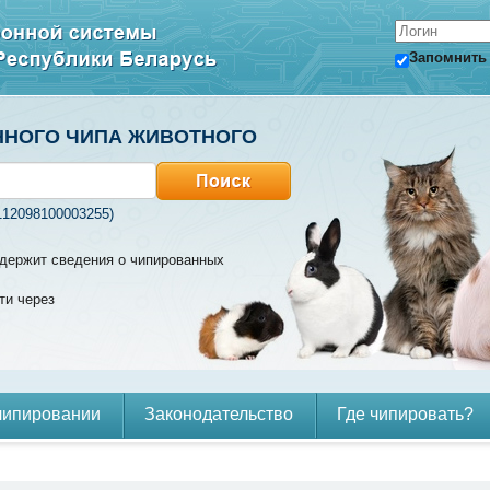
Запомнить
ННОГО ЧИПА ЖИВОТНОГО
112098100003255)
содержит сведения о чипированных
ти через
чипировании
Законодательство
Где чипировать?