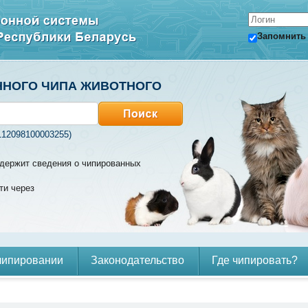
Запомнить
ННОГО ЧИПА ЖИВОТНОГО
112098100003255)
содержит сведения о чипированных
ти через
чипировании
Законодательство
Где чипировать?