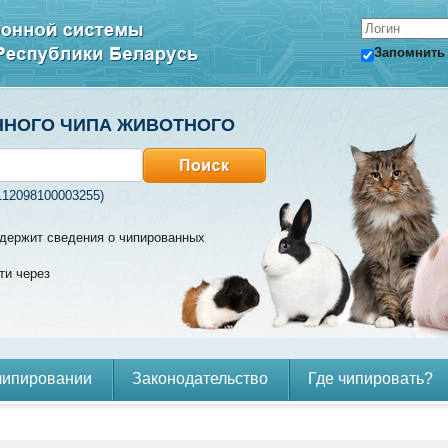
Запомнить
ННОГО ЧИПА ЖИВОТНОГО
112098100003255)
содержит сведения о чипированных
ти через
чипировании
Законодательство
Где чипировать?