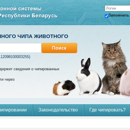
Запомнить
ННОГО ЧИПА ЖИВОТНОГО
112098100003255)
содержит сведения о чипированных
ти через
чипировании
Законодательство
Где чипировать?