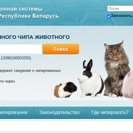
Запомнить
ННОГО ЧИПА ЖИВОТНОГО
112098100003255)
содержит сведения о чипированных
ти через
чипировании
Законодательство
Где чипировать?