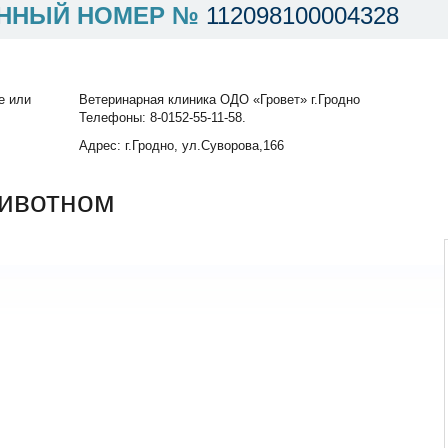
ННЫЙ НОМЕР №
112098100004328
е или
Ветеринарная клиника ОДО «Гровет» г.Гродно
Телефоны: 8-0152-55-11-58.
Адрес: г.Гродно, ул.Суворова,166
ивотном