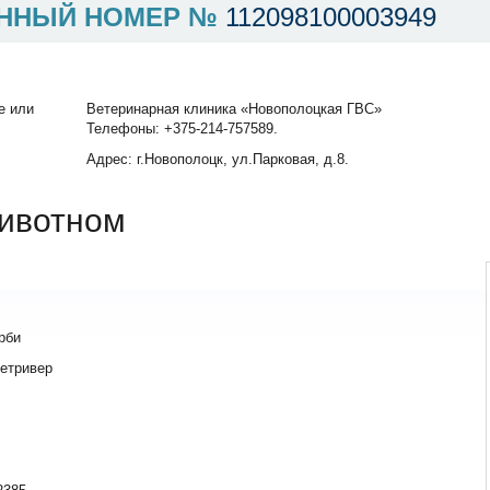
ННЫЙ НОМЕР №
112098100003949
е или
Ветеринарная клиника «Новополоцкая ГВС»
Телефоны: +375-214-757589.
Адрес: г.Новополоцк, ул.Парковая, д.8.
ивотном
рби
етривер