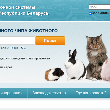
Запомнить
ННОГО ЧИПА ЖИВОТНОГО
112098100003255)
содержит сведения о чипированных
ти через
чипировании
Законодательство
Где чипировать?