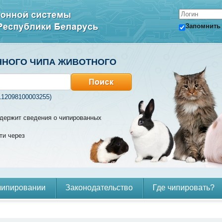
Запомнить
ННОГО ЧИПА ЖИВОТНОГО
112098100003255)
содержит сведения о чипированных
ти через
чипировании
Законодательство
Где чипировать?