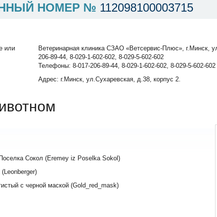
ННЫЙ НОМЕР №
112098100003715
е или
Ветеринарная клиника СЗАО «Ветсервис-Плюс», г.Минск, ул.
206-89-44, 8-029-1-602-602, 8-029-5-602-602
Телефоны: 8-017-206-89-44, 8-029-1-602-602, 8-029-5-602-602
Адрес: г.Минск, ул.Сухаревская, д.38, корпус 2.
ивотном
Поселка Сокол (Eremey iz Poselka Sokol)
(Leonberger)
истый с черной маской (Gold_red_mask)