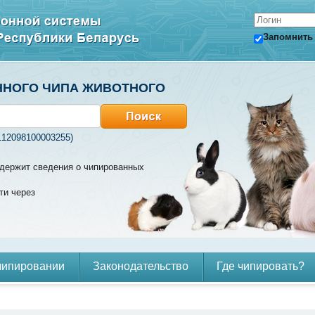
Запомнить
ННОГО ЧИПА ЖИВОТНОГО
112098100003255)
содержит сведения о чипированных
ти через
чипировании
Законодательство
Где чипировать?