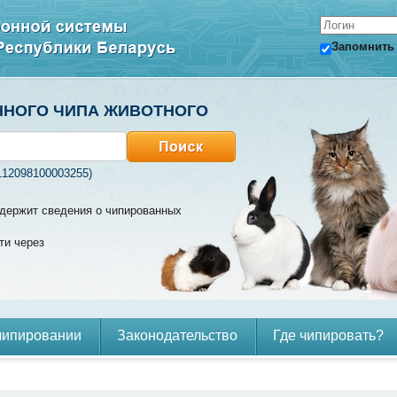
Запомнить
ННОГО ЧИПА ЖИВОТНОГО
112098100003255)
содержит сведения о чипированных
ти через
чипировании
Законодательство
Где чипировать?