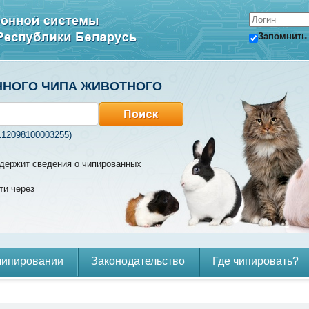
Запомнить
ННОГО ЧИПА ЖИВОТНОГО
112098100003255)
содержит сведения о чипированных
ти через
чипировании
Законодательство
Где чипировать?