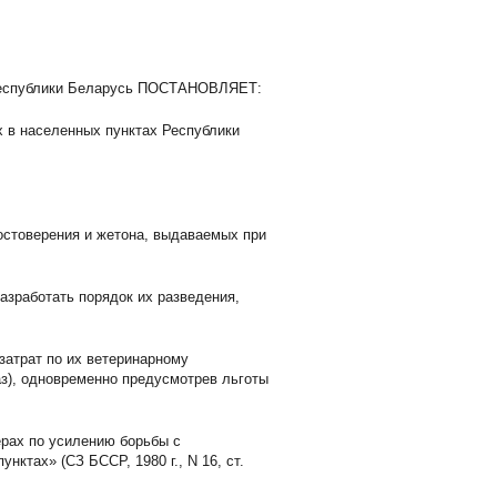
 Республики Беларусь ПОСТАНОВЛЯЕТ:
х в населенных пунктах Республики
остоверения и жетона, выдаваемых при
азработать порядок их разведения,
затрат по их ветеринарному
з), одновременно предусмотрев льготы
ерах по усилению борьбы с
ктах» (СЗ БССР, 1980 г., N 16, ст.