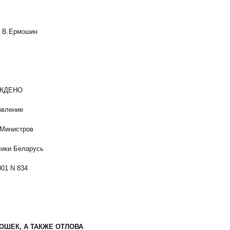
ь В.Ермошин
НО
ние
тров
арусь
834
ОШЕК, А ТАКЖЕ ОТЛОВА