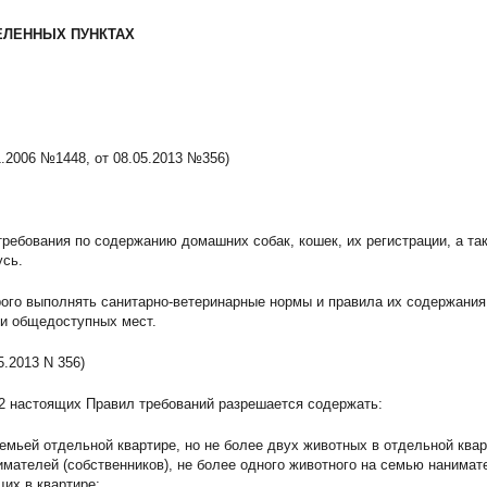
ЕЛЕННЫХ ПУНКТАХ
1.2006 №1448, от 08.05.2013 №356)
ребования по содержанию домашних собак, кошек, их регистрации, а та
усь.
рого выполнять санитарно-ветеринарные нормы и правила их содержания
ми общедоступных мест.
5.2013 N 356)
 2 настоящих Правил требований разрешается содержать:
семьей отдельной квартире, но не более двух животных в отдельной ква
имателей (собственников), не более одного животного на семью нанимате
их в квартире;