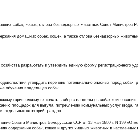
машних собак, кошек, отлова безнадзорных животных Совет Министров
ержания домашних собак, кошек, а также отлова безнадзорных животны
хозяйства разработать и утвердить единую форму регистрационного уд
родовольствия утвердить перечень потенциально опасных пород собак, р
кже обучения владельцев собак.
скому горисполкому включать в сбор с владельцев собак компенсацию 
анию площадок для выгула, потреблению коммунальных услуг (вода, га
ля отдельных категорий граждан.
ление Совета Министров Белорусской ССР от 13 мая 1980 г. N 199 «О м
ию содержания собак, кошек и других хищных животных в населенных пун