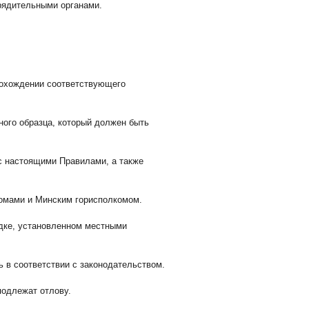
рядительными органами.
прохождении соответствующего
ного образца, который должен быть
с настоящими Правилами, а также
комами и Минским горисполкомом.
ядке, установленном местными
ь в соответствии с законодательством.
подлежат отлову.