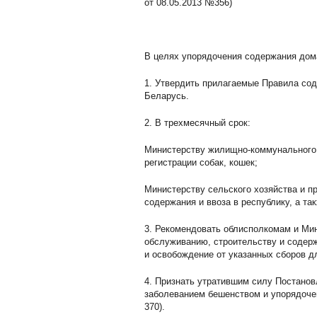
от 08.05.2013 №356)
В целях упорядочения содержания до
1. Утвердить прилагаемые Правила сод
Беларусь.
2. В трехмесячный срок:
Министерству жилищно-коммунального 
регистрации собак, кошек;
Министерству сельского хозяйства и п
содержания и ввоза в республику, а та
3. Рекомендовать облисполкомам и Мин
обслуживанию, строительству и содерж
и освобождение от указанных сборов д
4. Признать утратившим силу Постанов
заболеванием бешенством и упорядочен
370).