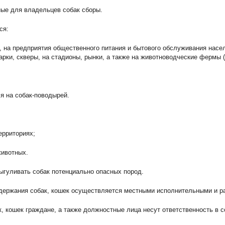
ные для владельцев собак сборы.
ся:
ны, на предприятия общественного питания и бытового обслуживания нас
рки, скверы, на стадионы, рынки, а также на животноводческие фермы (
я на собак-поводырей.
ерриториях;
животных.
ыгуливать собак потенциально опасных пород.
одержания собак, кошек осуществляется местными исполнительными и р
, кошек граждане, а также должностные лица несут ответственность в с