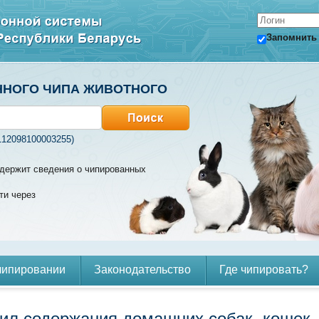
Запомнить
ННОГО ЧИПА ЖИВОТНОГО
112098100003255)
содержит сведения о чипированных
ти через
чипировании
Законодательство
Где чипировать?
ил содержания домашних собак, кошек, 