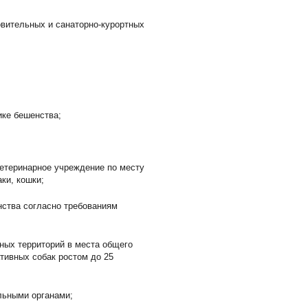
овительных и санаторно-курортных
ике бешенства;
ветеринарное учреждение по месту
ки, кошки;
нства согласно требованиям
нных территорий в места общего
ативных собак ростом до 25
льными органами;