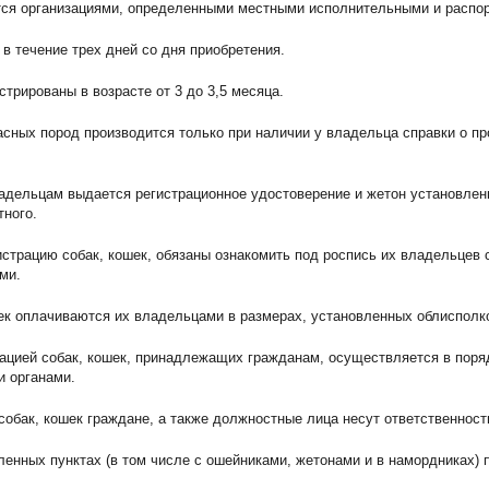
ится организациями, определенными местными исполнительными и распо
 в течение трех дней со дня приобретения.
стрированы в возрасте от 3 до 3,5 месяца.
пасных пород производится только при наличии у владельца справки о 
владельцам выдается регистрационное удостоверение и жетон установлен
тного.
страцию собак, кошек, обязаны ознакомить под роспись их владельцев 
ми.
шек оплачиваются их владельцами в размерах, установленных облиспол
рацией собак, кошек, принадлежащих гражданам, осуществляется в пор
 органами.
собак, кошек граждане, а также должностные лица несут ответственност
ленных пунктах (в том числе с ошейниками, жетонами и в намордниках) 