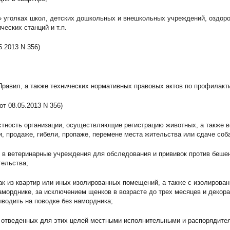
ых» уголках школ, детских дошкольных и внешкольных учреждений, оздор
ческих станций и т.п.
5.2013 N 356)
Правил, а также технических нормативных правовых актов по профилакт
от 08.05.2013 N 356)
вестность организации, осуществляющие регистрацию животных, а также 
, продаже, гибели, пропаже, перемене места жительства или сдаче соба
к в ветеринарные учреждения для обследования и прививок против беше
тельства;
бак из квартир или иных изолированных помещений, а также с изолирова
аморднике, за исключением щенков в возрасте до трех месяцев и декор
ыводить на поводке без намордника;
х, отведенных для этих целей местными исполнительными и распорядите